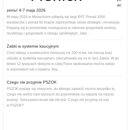
ac
zeniu! 4-7 maja 2026
Nowe
W maju 2026 w Monachium odbędą się targi IFAT. Ponad 3000
na r
wystawców z ponad 60 krajów zaprezentuje swoje strategie i innowacje.
to 1
Pojawią się tu pionierskie rozwiązania w zakresie gospodarki wodnej,
dos
recyklingu i gospodarki o obiegu zamkniętym. Jako…
Żabki w systemie kaucyjnym
Choć sklepy o powierzchni mniejszej niż 200 m.kw. nie muszą brać
udziału w systemie kaucyjnym, zdecydowała się na to sieć Żabka. W jej
blisko 12 tysiącach sklepów w całej Polce opakowania można oddać
w automatach lub u kasjera. Aby…
Czego nie przyjmie PSZOK
PSZOK wydaje się miejscem, do którego zawieźć można wszystko to,
czego nie wolno nam wyrzucić do pojemników na odpady na naszej
ol, 
posesji. Tymczasem wcale tak nie jest. Czego nie przyjmą od nas
ogło
w PSZOK?
Od p
cał