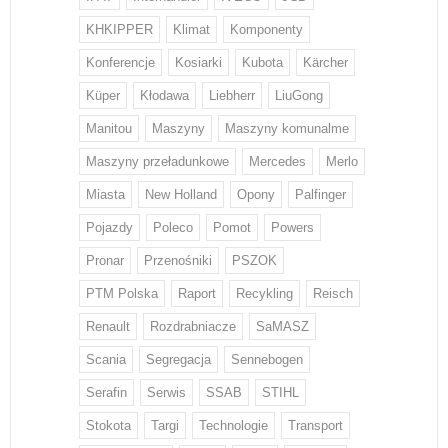
KHKIPPER
Klimat
Komponenty
Konferencje
Kosiarki
Kubota
Kärcher
Küper
Kłodawa
Liebherr
LiuGong
Manitou
Maszyny
Maszyny komunalme
Maszyny przeładunkowe
Mercedes
Merlo
Miasta
New Holland
Opony
Palfinger
Pojazdy
Poleco
Pomot
Powers
Pronar
Przenośniki
PSZOK
PTM Polska
Raport
Recykling
Reisch
Renault
Rozdrabniacze
SaMASZ
Scania
Segregacja
Sennebogen
Serafin
Serwis
SSAB
STIHL
Stokota
Targi
Technologie
Transport