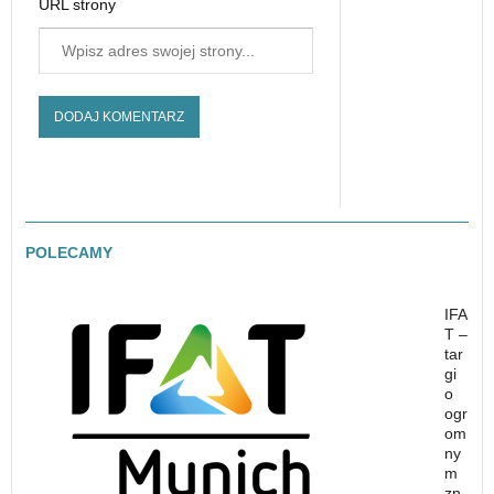
URL strony
POLECAMY
IFA
T –
tar
gi
o
ogr
om
ny
m
zn