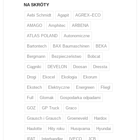
NA SKRÓTY
Aebi Schmidt
Agapit
AGREX–ECO
AMAGO
Amphitec
ARBENA
ATLAS POLAND
Autonomiczne
Bartontech
BAX Baumaschinen
BEKA
Bergmann
Bezpieczeństwo
Bobcat
Ciągniki
DEVELON
Doosan
Dressta
Drogi
Ekocel
Ekologia
Ekorum
Ekotech
Elektryczne
Energreen
Fliegl
Full
Glomak
Gospodarka odpadami
GOZ
GP Truck
Graco
Grausch i Grausch
Groeneveld
Hardox
Haulotte
Hity roku
Husqvarna
Hyundai
IFAT
Interhandler
IVECO
JCB