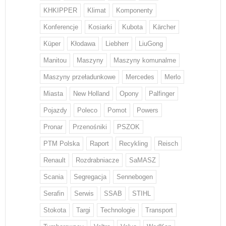
KHKIPPER
Klimat
Komponenty
Konferencje
Kosiarki
Kubota
Kärcher
Küper
Kłodawa
Liebherr
LiuGong
Manitou
Maszyny
Maszyny komunalme
Maszyny przeładunkowe
Mercedes
Merlo
Miasta
New Holland
Opony
Palfinger
Pojazdy
Poleco
Pomot
Powers
Pronar
Przenośniki
PSZOK
PTM Polska
Raport
Recykling
Reisch
Renault
Rozdrabniacze
SaMASZ
Scania
Segregacja
Sennebogen
Serafin
Serwis
SSAB
STIHL
Stokota
Targi
Technologie
Transport