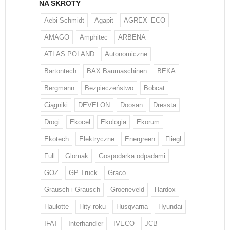
NA SKRÓTY
Aebi Schmidt
Agapit
AGREX–ECO
AMAGO
Amphitec
ARBENA
ATLAS POLAND
Autonomiczne
Bartontech
BAX Baumaschinen
BEKA
Bergmann
Bezpieczeństwo
Bobcat
Ciągniki
DEVELON
Doosan
Dressta
Drogi
Ekocel
Ekologia
Ekorum
Ekotech
Elektryczne
Energreen
Fliegl
Full
Glomak
Gospodarka odpadami
GOZ
GP Truck
Graco
Grausch i Grausch
Groeneveld
Hardox
Haulotte
Hity roku
Husqvarna
Hyundai
IFAT
Interhandler
IVECO
JCB