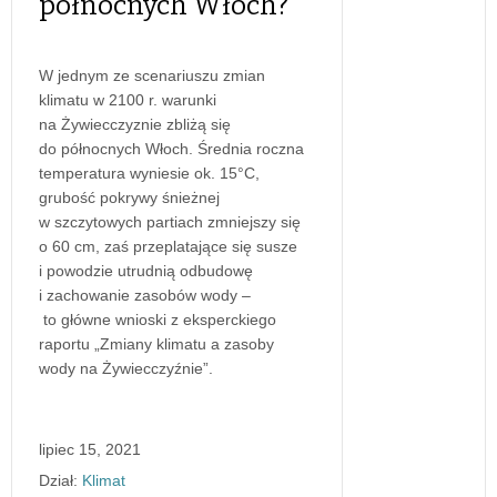
północnych Włoch?
W jednym ze scenariuszu zmian
klimatu w 2100 r. warunki
na Żywiecczyznie zbliżą się
do północnych Włoch. Średnia roczna
temperatura wyniesie ok. 15°C,
grubość pokrywy śnieżnej
w szczytowych partiach zmniejszy się
o 60 cm, zaś przeplatające się susze
i powodzie utrudnią odbudowę
i zachowanie zasobów wody –
to główne wnioski z eksperckiego
raportu „Zmiany klimatu a zasoby
wody na Żywiecczyźnie”.
lipiec 15, 2021
Dział:
Klimat