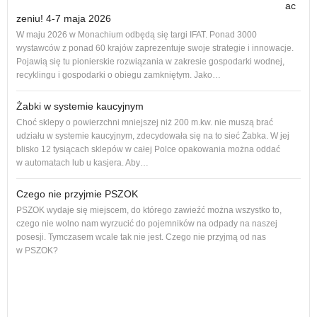
ac
zeniu! 4-7 maja 2026
Nowe
W maju 2026 w Monachium odbędą się targi IFAT. Ponad 3000
na r
wystawców z ponad 60 krajów zaprezentuje swoje strategie i innowacje.
to 1
Pojawią się tu pionierskie rozwiązania w zakresie gospodarki wodnej,
dos
recyklingu i gospodarki o obiegu zamkniętym. Jako…
Żabki w systemie kaucyjnym
Choć sklepy o powierzchni mniejszej niż 200 m.kw. nie muszą brać
udziału w systemie kaucyjnym, zdecydowała się na to sieć Żabka. W jej
blisko 12 tysiącach sklepów w całej Polce opakowania można oddać
w automatach lub u kasjera. Aby…
Czego nie przyjmie PSZOK
PSZOK wydaje się miejscem, do którego zawieźć można wszystko to,
czego nie wolno nam wyrzucić do pojemników na odpady na naszej
ol, 
posesji. Tymczasem wcale tak nie jest. Czego nie przyjmą od nas
ogło
w PSZOK?
Od p
cał