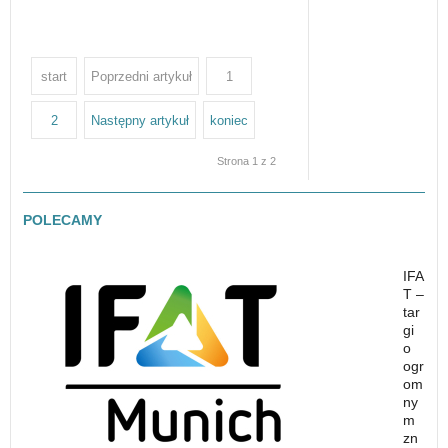
start
Poprzedni artykuł
1
2
Następny artykuł
koniec
Strona 1 z 2
POLECAMY
IFA
T –
tar
gi
o
ogr
om
ny
m
zn