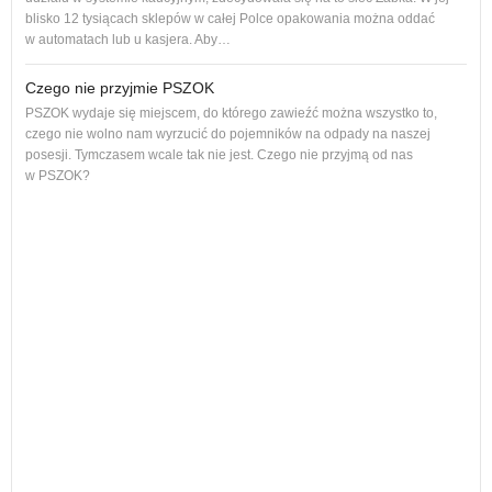
blisko 12 tysiącach sklepów w całej Polce opakowania można oddać
w automatach lub u kasjera. Aby…
Czego nie przyjmie PSZOK
PSZOK wydaje się miejscem, do którego zawieźć można wszystko to,
czego nie wolno nam wyrzucić do pojemników na odpady na naszej
ol, 
posesji. Tymczasem wcale tak nie jest. Czego nie przyjmą od nas
ogło
w PSZOK?
Od p
cał
nie