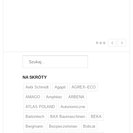
Każ
żyw
W w
regu
NA SKRÓTY
Aebi Schmidt
Agapit
AGREX–ECO
AMAGO
Amphitec
ARBENA
ATLAS POLAND
Autonomiczne
Bartontech
BAX Baumaschinen
BEKA
Bergmann
Bezpieczeństwo
Bobcat