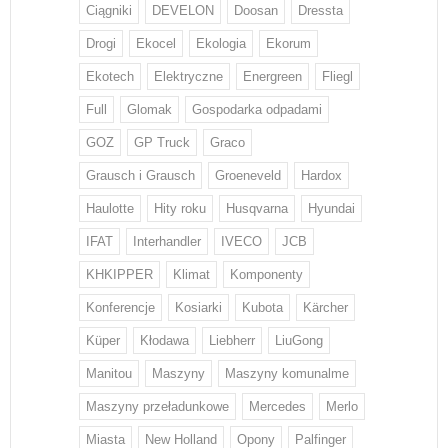
Ciągniki
DEVELON
Doosan
Dressta
Drogi
Ekocel
Ekologia
Ekorum
Ekotech
Elektryczne
Energreen
Fliegl
Full
Glomak
Gospodarka odpadami
GOZ
GP Truck
Graco
Grausch i Grausch
Groeneveld
Hardox
Haulotte
Hity roku
Husqvarna
Hyundai
IFAT
Interhandler
IVECO
JCB
KHKIPPER
Klimat
Komponenty
Konferencje
Kosiarki
Kubota
Kärcher
Küper
Kłodawa
Liebherr
LiuGong
Manitou
Maszyny
Maszyny komunalme
Maszyny przeładunkowe
Mercedes
Merlo
Miasta
New Holland
Opony
Palfinger