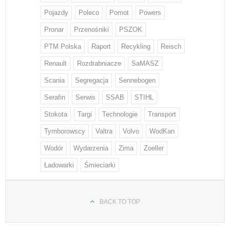
Pojazdy
Poleco
Pomot
Powers
Pronar
Przenośniki
PSZOK
PTM Polska
Raport
Recykling
Reisch
Renault
Rozdrabniacze
SaMASZ
Scania
Segregacja
Sennebogen
Serafin
Serwis
SSAB
STIHL
Stokota
Targi
Technologie
Transport
Tymborowscy
Valtra
Volvo
WodKan
Wodór
Wydarzenia
Zima
Zoeller
Ładowarki
Śmieciarki
BACK TO TOP