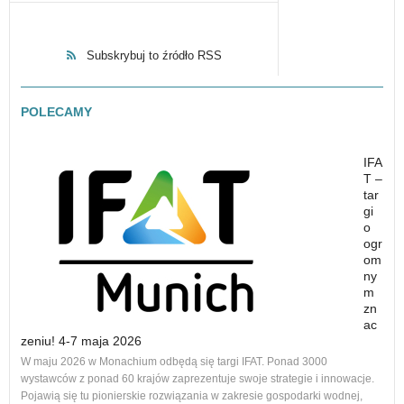
Subskrybuj to źródło RSS
POLECAMY
IFA
T –
tar
gi
o
ogr
om
ny
m
zn
ac
zeniu! 4-7 maja 2026
Nowe
W maju 2026 w Monachium odbędą się targi IFAT. Ponad 3000
na r
wystawców z ponad 60 krajów zaprezentuje swoje strategie i innowacje.
to 1
Pojawią się tu pionierskie rozwiązania w zakresie gospodarki wodnej,
dos