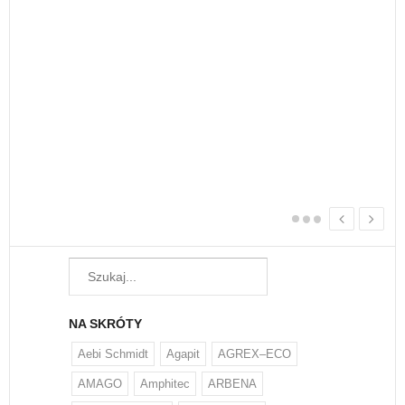
nie
Każ
żyw
W w
regu
NA SKRÓTY
Aebi Schmidt
Agapit
AGREX–ECO
AMAGO
Amphitec
ARBENA