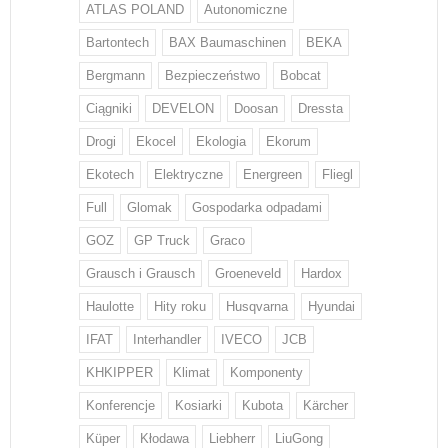
ATLAS POLAND
Autonomiczne
Bartontech
BAX Baumaschinen
BEKA
Bergmann
Bezpieczeństwo
Bobcat
Ciągniki
DEVELON
Doosan
Dressta
Drogi
Ekocel
Ekologia
Ekorum
Ekotech
Elektryczne
Energreen
Fliegl
Full
Glomak
Gospodarka odpadami
GOZ
GP Truck
Graco
Grausch i Grausch
Groeneveld
Hardox
Haulotte
Hity roku
Husqvarna
Hyundai
IFAT
Interhandler
IVECO
JCB
KHKIPPER
Klimat
Komponenty
Konferencje
Kosiarki
Kubota
Kärcher
Küper
Kłodawa
Liebherr
LiuGong