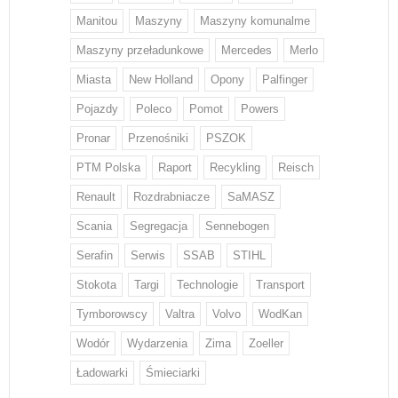
Manitou
Maszyny
Maszyny komunalme
Maszyny przeładunkowe
Mercedes
Merlo
Miasta
New Holland
Opony
Palfinger
Pojazdy
Poleco
Pomot
Powers
Pronar
Przenośniki
PSZOK
PTM Polska
Raport
Recykling
Reisch
Renault
Rozdrabniacze
SaMASZ
Scania
Segregacja
Sennebogen
Serafin
Serwis
SSAB
STIHL
Stokota
Targi
Technologie
Transport
Tymborowscy
Valtra
Volvo
WodKan
Wodór
Wydarzenia
Zima
Zoeller
Ładowarki
Śmieciarki