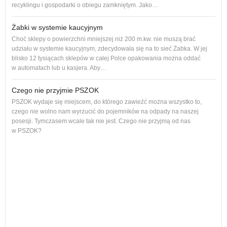
recyklingu i gospodarki o obiegu zamkniętym. Jako…
Żabki w systemie kaucyjnym
Choć sklepy o powierzchni mniejszej niż 200 m.kw. nie muszą brać
udziału w systemie kaucyjnym, zdecydowała się na to sieć Żabka. W jej
blisko 12 tysiącach sklepów w całej Polce opakowania można oddać
w automatach lub u kasjera. Aby…
Czego nie przyjmie PSZOK
PSZOK wydaje się miejscem, do którego zawieźć można wszystko to,
czego nie wolno nam wyrzucić do pojemników na odpady na naszej
ol, 
posesji. Tymczasem wcale tak nie jest. Czego nie przyjmą od nas
ogło
w PSZOK?
Od p
cał