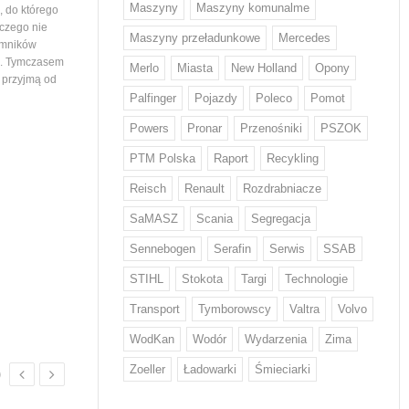
Maszyny
Maszyny komunalme
 do którego
województwa podlaskiego. Tym samym
wiedział nikt, stąd ogromna
 czego nie
maszyny…
mieszkańców ustawiający
Maszyny przeładunkowe
Mercedes
emników
i. Tymczasem
Merlo
Miasta
New Holland
Opony
e przyjmą od
Palfinger
Pojazdy
Poleco
Pomot
Powers
Pronar
Przenośniki
PSZOK
PTM Polska
Raport
Recykling
Z odpadami w Europie sobie nie
Volvo Trucks stawia na
Reisch
Renault
Rozdrabniacze
radzimy...
niskiej emisji CO2
Każdy Europejczyk wytwarza średnio
Volvo zwiększa wykorzystani
SaMASZ
Scania
Segregacja
w ciągu roku 132 kg odpadów
o niskiej emisji CO2* w swo
żywnościowych i 12 kg odzieżowych
produktach. Stal ta od przy
Sennebogen
Serafin
Serwis
SSAB
i obuwniczych – wskazują dane KE.
będzie wykorzystywana w d
STIHL
Stokota
Targi
Technologie
W walce z rosnącą ilością odpadów
tysięcy pojazdów. Volvo by
w tych kategoriach mają pomóc nowe
na świecie producentem, kt
Transport
Tymborowscy
Valtra
Volvo
regulacje, które we wrześniu przyjął
wprowadził ten rodzaj stal
Parlament Europejski. Wyznaczają…
WodKan
Wodór
Wydarzenia
Zima
Zoeller
Ładowarki
Śmieciarki