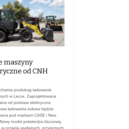
 maszyny
tryczne od CNH
chamia produkcję ładowarek
znych w Lecce. Zaprojektowana
ana od podstaw elektryczna
owa ładowarka kołowa będzie
wana pod markami CASE i New
 Nowy model potwierdza kluczową
 w rozwoju wydajnych, przyjaznych