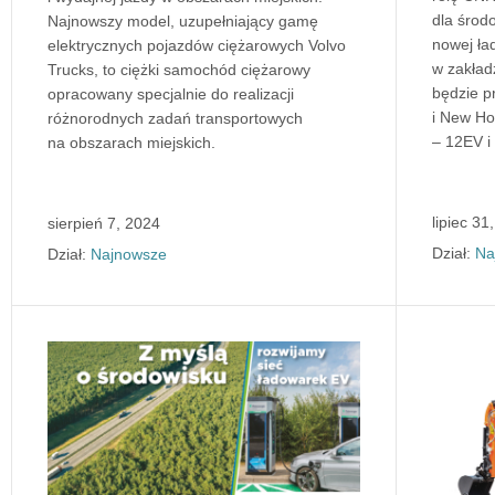
dla środ
Najnowszy model, uzupełniający gamę
nowej ła
elektrycznych pojazdów ciężarowych Volvo
w zakład
Trucks, to ciężki samochód ciężarowy
będzie 
opracowany specjalnie do realizacji
i New Ho
różnorodnych zadań transportowych
– 12EV i
na obszarach miejskich.
lipiec 31
sierpień 7, 2024
Dział:
Na
Dział:
Najnowsze