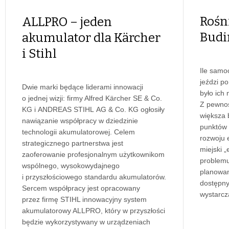
Rośn
ALLPRO – jeden
Budi
akumulator dla Kärcher
i Stihl
Ile samo
jeździ p
Dwie marki będące liderami innowacji
było ich 
o jednej wizji: firmy Alfred Kärcher SE & Co.
Z pewnoś
KG i ANDREAS STIHL AG & Co. KG ogłosiły
większa 
nawiązanie współpracy w dziedzinie
punktów 
technologii akumulatorowej. Celem
rozwoju 
strategicznego partnerstwa jest
miejski „
zaoferowanie profesjonalnym użytkownikom
problemu
wspólnego, wysokowydajnego
planowani
i przyszłościowego standardu akumulatorów.
dostępny
Sercem współpracy jest opracowany
wystarcz
przez firmę STIHL innowacyjny system
akumulatorowy ALLPRO, który w przyszłości
będzie wykorzystywany w urządzeniach