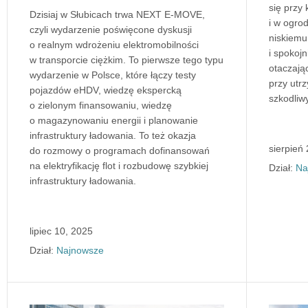
się przy 
Dzisiaj w Słubicach trwa NEXT E-MOVE,
i w ogrod
czyli wydarzenie poświęcone dyskusji
niskiemu
o realnym wdrożeniu elektromobilności
i spokojn
w transporcie ciężkim. To pierwsze tego typu
otaczają
wydarzenie w Polsce, które łączy testy
przy utr
pojazdów eHDV, wiedzę ekspercką
szkodliw
o zielonym finansowaniu, wiedzę
o magazynowaniu energii i planowanie
infrastruktury ładowania. To też okazja
sierpień
do rozmowy o programach dofinansowań
na elektryfikację flot i rozbudowę szybkiej
Dział:
Na
infrastruktury ładowania.
lipiec 10, 2025
Dział:
Najnowsze