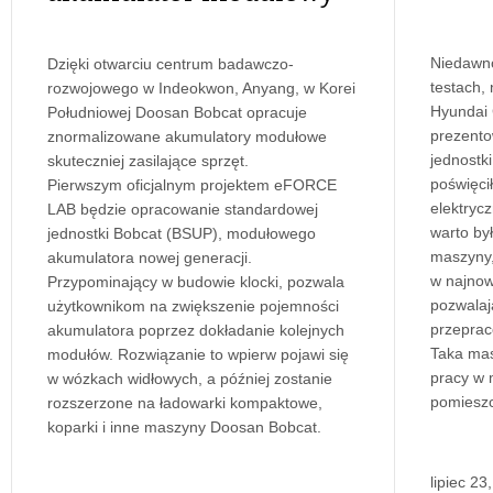
Niedawno
Dzięki otwarciu centrum badawczo-
testach, 
rozwojowego w Indeokwon, Anyang, w Korei
Hyundai 
Południowej Doosan Bobcat opracuje
prezento
znormalizowane akumulatory modułowe
jednostki
skuteczniej zasilające sprzęt.
poświęci
Pierwszym oficjalnym projektem eFORCE
elektryc
LAB będzie opracowanie standardowej
warto był
jednostki Bobcat (BSUP), modułowego
maszyny,
akumulatora nowej generacji.
w najnow
Przypominający w budowie klocki, pozwala
pozwala
użytkownikom na zwiększenie pojemności
przeprac
akumulatora poprzez dokładanie kolejnych
Taka mas
modułów. Rozwiązanie to wpierw pojawi się
pracy w 
w wózkach widłowych, a później zostanie
pomieszc
rozszerzone na ładowarki kompaktowe,
koparki i inne maszyny Doosan Bobcat.
lipiec 23