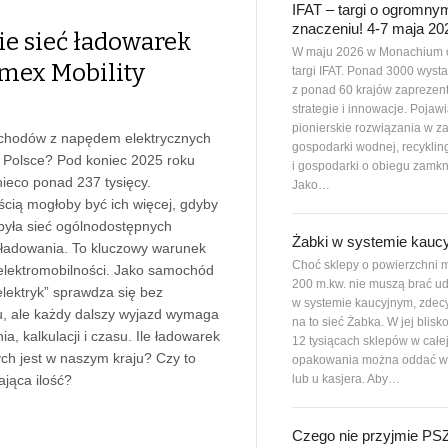
IFAT – targi o ogromny
znaczeniu! 4-7 maja 20
ie sieć ładowarek
W maju 2026 w Monachium 
mex Mobility
targi IFAT. Ponad 3000 wys
z ponad 60 krajów zaprezen
strategie i innowacje. Pojawi
pionierskie rozwiązania w z
chodów z napędem elektrycznych
gospodarki wodnej, recyklin
o Polsce? Pod koniec 2025 roku
i gospodarki o obiegu zamkn
nieco ponad 237 tysięcy.
Jako…
cią mogłoby być ich więcej, gdyby
była sieć ogólnodostępnych
Żabki w systemie kauc
ładowania. To kluczowy warunek
Choć sklepy o powierzchni m
elektromobilności. Jako samochód
200 m.kw. nie muszą brać ud
elektryk” sprawdza się bez
w systemie kaucyjnym, zdec
, ale każdy dalszy wyjazd wymaga
na to sieć Żabka. W jej blisk
a, kalkulacji i czasu. Ile ładowarek
12 tysiącach sklepów w całe
ch jest w naszym kraju? Czy to
opakowania można oddać w
lub u kasjera. Aby…
ająca ilość?
Czego nie przyjmie P