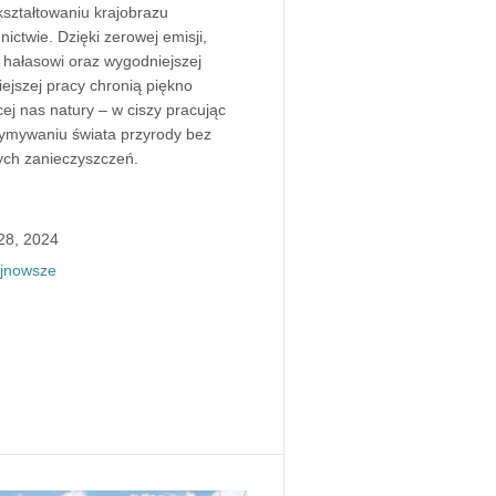
kształtowaniu krajobrazu
nictwie. Dzięki zerowej emisji,
 hałasowi oraz wygodniejszej
iejszej pracy chronią piękno
cej nas natury – w ciszy pracując
zymywaniu świata przyrody bez
ych zanieczyszczeń.
 28, 2024
jnowsze