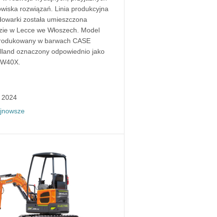
owiska rozwiązań. Linia produkcyjna
dowarki została umieszczona
zie w Lecce we Włoszech. Model
produkowany w barwach CASE
lland oznaczony odpowiednio jako
 W40X.
, 2024
jnowsze