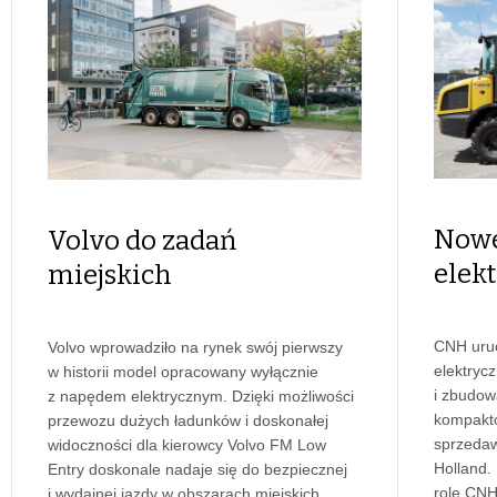
Nowe
Volvo do zadań
elek
miejskich
CNH uru
Volvo wprowadziło na rynek swój pierwszy
elektryc
w historii model opracowany wyłącznie
i zbudow
z napędem elektrycznym. Dzięki możliwości
kompakt
przewozu dużych ładunków i doskonałej
sprzeda
widoczności dla kierowcy Volvo FM Low
Holland.
Entry doskonale nadaje się do bezpiecznej
rolę CNH
i wydajnej jazdy w obszarach miejskich.