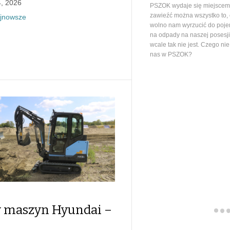
, 2026
PSZOK wydaje się miejscem,
zawieźć można wszystko to,
jnowsze
wolno nam wyrzucić do poj
na odpady na naszej posesj
wcale tak nie jest. Czego ni
nas w PSZOK?
y maszyn Hyundai –