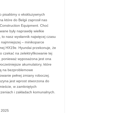
 pisaliśmy o ekskluzywnych
na które do Belgii zaprosił nas
Construction Equipment. Choć
wane były naprawdę wielkie
, to nasz wysłannik najwięcej czasu
ł najmniejszej – minikoparce
znej HX19e. Hyundai przekonuje, że
o czekać na zelektryfikowanie tej
 ponieważ wyposażona jest ona
ocześniejsze akumulatory, które
ją na bezproblemowe
owanie pełnej zmiany roboczej.
zyna jest wprost stworzona do
mieście, w zamkniętych
zeniach i zakładach komunalnych.
, 2025