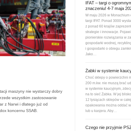
IFAT – targi o ogromny
znaczeniu! 4-7 maja 20
W maju 2026 w Monachium 
targi IFAT. Ponad 3000 wys
z ponad 60 krajów zaprezen
strategie i innowacje. Pojawi
pionierskie rozwiązania w z
gospodarki wodnej, recyklin
i gospodarki o obiegu zamkn
Jako…
Żabki w systemie kauc
Choć sklepy o powierzchni m
200 m.kw. nie muszą brać ud
w systemie kaucyjnym, zdec
tacji maszyny nie wystarczy dobry
na to sieć Żabka. W jej blisk
 przede wszystkim zastosowanie
12 tysiącach sklepów w całe
r z Narwi i dlatego już od
opakowania można oddać w
ardox koncernu SSAB.
lub u kasjera. Aby…
Czego nie przyjmie P