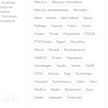
Maszyny
Maszyny komunalme
 do którego
województwa podlaskiego. Tym samym
wiedział nikt, stąd ogromna
 czego nie
maszyny…
mieszkańców ustawiający
Maszyny przeładunkowe
Mercedes
emników
i. Tymczasem
Merlo
Miasta
New Holland
Opony
e przyjmą od
Palfinger
Pojazdy
Poleco
Pomot
Powers
Pronar
Przenośniki
PSZOK
PTM Polska
Raport
Recykling
Z odpadami w Europie sobie nie
Volvo Trucks stawia na
Reisch
Renault
Rozdrabniacze
radzimy...
niskiej emisji CO2
Każdy Europejczyk wytwarza średnio
Volvo zwiększa wykorzystani
SaMASZ
Scania
Segregacja
w ciągu roku 132 kg odpadów
o niskiej emisji CO2* w swo
żywnościowych i 12 kg odzieżowych
produktach. Stal ta od przy
Sennebogen
Serafin
Serwis
SSAB
i obuwniczych – wskazują dane KE.
będzie wykorzystywana w d
STIHL
Stokota
Targi
Technologie
W walce z rosnącą ilością odpadów
tysięcy pojazdów. Volvo by
w tych kategoriach mają pomóc nowe
na świecie producentem, kt
Transport
Tymborowscy
Valtra
Volvo
regulacje, które we wrześniu przyjął
wprowadził ten rodzaj stal
Parlament Europejski. Wyznaczają…
WodKan
Wodór
Wydarzenia
Zima
Zoeller
Ładowarki
Śmieciarki