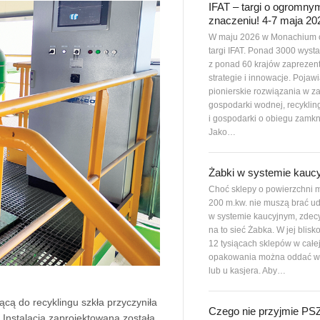
IFAT – targi o ogromny
znaczeniu! 4-7 maja 20
W maju 2026 w Monachium 
targi IFAT. Ponad 3000 wys
z ponad 60 krajów zaprezen
strategie i innowacje. Pojawi
pionierskie rozwiązania w z
gospodarki wodnej, recyklin
i gospodarki o obiegu zamkn
Jako…
Żabki w systemie kauc
Choć sklepy o powierzchni m
200 m.kw. nie muszą brać ud
w systemie kaucyjnym, zdec
na to sieć Żabka. W jej blisk
12 tysiącach sklepów w całe
opakowania można oddać w
lub u kasjera. Aby…
cą do recyklingu szkła przyczyniła
Czego nie przyjmie P
Instalacja zaprojektowana została