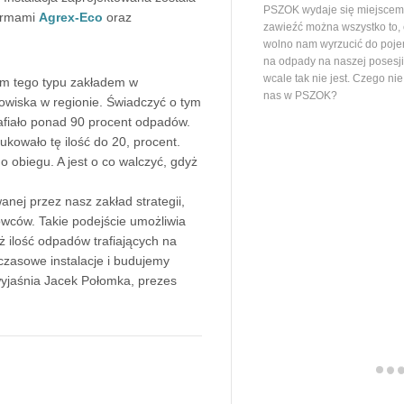
PSZOK wydaje się miejscem,
firmami
Agrex-Eco
oraz
zawieźć można wszystko to,
wolno nam wyrzucić do poj
na odpady na naszej posesj
wcale tak nie jest. Czego ni
ym tego typu zakładem w
nas w PSZOK?
wiska w regionie. Świadczyć o tym
rafiało ponad 90 procent odpadów.
owało tę ilość do 20, procent.
o obiegu. A jest o co walczyć, gdyż
nej przez nasz zakład strategii,
owców. Takie podejście umożliwia
ż ilość odpadów trafiających na
zasowe instalacje i budujemy
 wyjaśnia Jacek Połomka, prezes