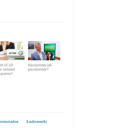
ekt UC10:
Kaucjomaty jak
ko zamiast
paczkomaty?
iązania?
komunalce
Ładowarki