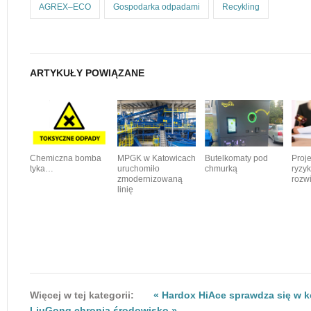
AGREX–ECO
Gospodarka odpadami
Recykling
ARTYKUŁY POWIĄZANE
Proj
Chemiczna bomba
MPGK w Katowicach
Butelkomaty pod
ryzy
tyka…
uruchomiło
chmurką
rozw
zmodernizowaną
linię
Więcej w tej kategorii:
« Hardox HiAce sprawdza się w 
LiuGong chronią środowisko »