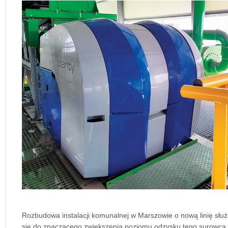
Rozbudowa instalacji komunalnej w Marszowie o nową linię służą
się do znaczącego zwiększenia poziomu odzysku tego surowca. 