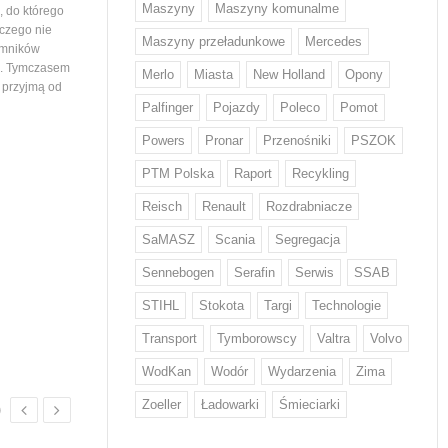
Maszyny
Maszyny komunalme
 do którego
województwa podlaskiego. Tym samym
wiedział nikt, stąd ogromna
 czego nie
maszyny…
mieszkańców ustawiający
Maszyny przeładunkowe
Mercedes
emników
i. Tymczasem
Merlo
Miasta
New Holland
Opony
e przyjmą od
Palfinger
Pojazdy
Poleco
Pomot
Powers
Pronar
Przenośniki
PSZOK
PTM Polska
Raport
Recykling
Z odpadami w Europie sobie nie
Volvo Trucks stawia na
Reisch
Renault
Rozdrabniacze
radzimy...
niskiej emisji CO2
Każdy Europejczyk wytwarza średnio
Volvo zwiększa wykorzystani
SaMASZ
Scania
Segregacja
w ciągu roku 132 kg odpadów
o niskiej emisji CO2* w swo
żywnościowych i 12 kg odzieżowych
produktach. Stal ta od przy
Sennebogen
Serafin
Serwis
SSAB
i obuwniczych – wskazują dane KE.
będzie wykorzystywana w d
STIHL
Stokota
Targi
Technologie
W walce z rosnącą ilością odpadów
tysięcy pojazdów. Volvo by
w tych kategoriach mają pomóc nowe
na świecie producentem, kt
Transport
Tymborowscy
Valtra
Volvo
regulacje, które we wrześniu przyjął
wprowadził ten rodzaj stal
Parlament Europejski. Wyznaczają…
WodKan
Wodór
Wydarzenia
Zima
Zoeller
Ładowarki
Śmieciarki