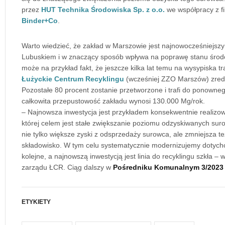
przez
HUT Technika Środowiska Sp. z o.o.
we współpracy z 
Binder+Co
.
Warto wiedzieć, że zakład w Marszowie jest najnowocześniejsz
Lubuskiem i w znaczący sposób wpływa na poprawę stanu środo
może na przykład fakt, że jeszcze kilka lat temu na wysypiska t
Łużyckie Centrum Recyklingu
(wcześniej ZZO Marszów) zreduk
Pozostałe 80 procent zostanie przetworzone i trafi do ponowneg
całkowita przepustowość zakładu wynosi 130.000 Mg/rok.
– Najnowsza inwestycja jest przykładem konsekwentnie realizowa
której celem jest stałe zwiększanie poziomu odzyskiwanych sur
nie tylko większe zyski z odsprzedaży surowca, ale zmniejsza te
składowisko. W tym celu systematycznie modernizujemy dotychc
kolejne, a najnowszą inwestycją jest linia do recyklingu szkła –
zarządu ŁCR. Ciąg dalszy w
Pośredniku Komunalnym 3/2023
ETYKIETY