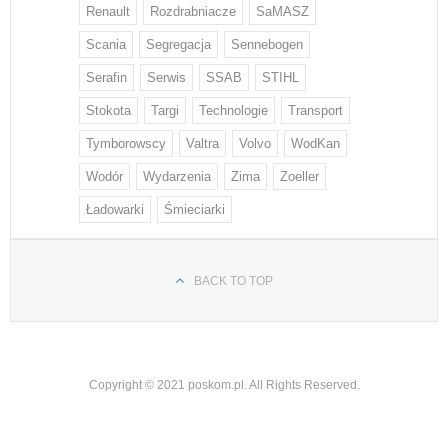
Renault
Rozdrabniacze
SaMASZ
Scania
Segregacja
Sennebogen
Serafin
Serwis
SSAB
STIHL
Stokota
Targi
Technologie
Transport
Tymborowscy
Valtra
Volvo
WodKan
Wodór
Wydarzenia
Zima
Zoeller
Ładowarki
Śmieciarki
BACK TO TOP
Copyright © 2021 poskom.pl. All Rights Reserved.