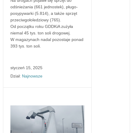
Na drogach pojawił się sprzęt do
odśnieżania (661 jednostek), pługo-
posypywarki (5.814), a także sprzęt
przeciwgołoledziowy (765).
Od początku roku GDDKiA zużyła
niemal 45 tys. ton soli drogowej.
W magazynach nadal pozostaje ponad
393 tys. ton soli.
styczeń 15, 2025
Dział:
Najnowsze