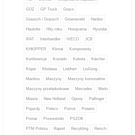
GOZ
GP Truck
Graco
Grausch i Grausch
Groeneveld
Hardox
Haulotte
Hity roku
Husqvarna
Hyundai
IFAT
Interhandler
IVECO
JCB
KHKIPPER
Klimat
Komponenty
Konferencje
Kosiarki
Kubota
Kärcher
Küper
Kłodawa
Liebherr
LiuGong
Manitou
Maszyny
Maszyny komunalme
Maszyny przeładunkowe
Mercedes
Merlo
Miasta
New Holland
Opony
Palfinger
Pojazdy
Poleco
Pomot
Powers
Pronar
Przenośniki
PSZOK
PTM Polska
Raport
Recykling
Reisch