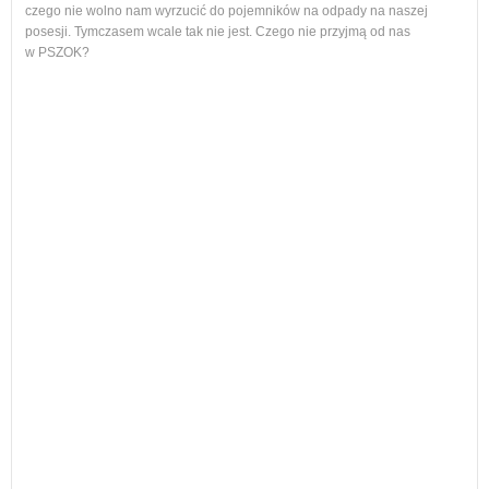
czego nie wolno nam wyrzucić do pojemników na odpady na naszej
ol, 
posesji. Tymczasem wcale tak nie jest. Czego nie przyjmą od nas
ogło
w PSZOK?
Od p
cał
nie
Każ
żyw
W w
regu