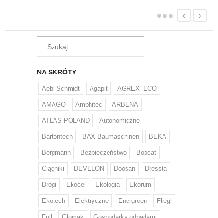
NA SKRÓTY
Aebi Schmidt
Agapit
AGREX–ECO
AMAGO
Amphitec
ARBENA
ATLAS POLAND
Autonomiczne
Bartontech
BAX Baumaschinen
BEKA
Bergmann
Bezpieczeństwo
Bobcat
Ciągniki
DEVELON
Doosan
Dressta
Drogi
Ekocel
Ekologia
Ekorum
Ekotech
Elektryczne
Energreen
Fliegl
Full
Glomak
Gospodarka odpadami