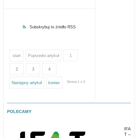
Subskrybuj to źródło RSS
start
Poprzedni artykuł
1
2
3
4
Strona 1 z 4
Następny artykuł
koniec
POLECAMY
IFA
T –