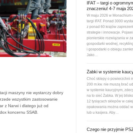
IFAT – targi o ogromny
znaczeniu! 4-7 maja 20
W maju 2026 w Monachium 
targi IFAT. Ponad 3000 wys
z ponad 60 krajów zaprezen
strategie i innowacje. Pojawi
pionierskie rozwiązania w z
gospodarki wodnej, recyklin
i gospodarki o obiegu zamkn
Jako…
Żabki w systemie kauc
Choć sklepy o powierzchni m
200 m.kw. nie muszą brać ud
w systemie kaucyjnym, zdec
tacji maszyny nie wystarczy dobry
na to sieć Żabka. W jej blisk
 przede wszystkim zastosowanie
12 tysiącach sklepów w całe
r z Narwi i dlatego już od
opakowania można oddać w
ardox koncernu SSAB.
lub u kasjera. Aby…
Czego nie przyjmie P