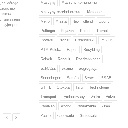
Maszyny
Maszyny komunalme
 do którego
województwa podlaskiego. Tym samym
wiedział nikt, stąd ogromna
 czego nie
maszyny…
mieszkańców ustawiający
Maszyny przeładunkowe
Mercedes
emników
i. Tymczasem
Merlo
Miasta
New Holland
Opony
e przyjmą od
Palfinger
Pojazdy
Poleco
Pomot
Powers
Pronar
Przenośniki
PSZOK
PTM Polska
Raport
Recykling
Z odpadami w Europie sobie nie
Volvo Trucks stawia na
Reisch
Renault
Rozdrabniacze
radzimy...
niskiej emisji CO2
Każdy Europejczyk wytwarza średnio
Volvo zwiększa wykorzystani
SaMASZ
Scania
Segregacja
w ciągu roku 132 kg odpadów
o niskiej emisji CO2* w swo
żywnościowych i 12 kg odzieżowych
produktach. Stal ta od przy
Sennebogen
Serafin
Serwis
SSAB
i obuwniczych – wskazują dane KE.
będzie wykorzystywana w d
STIHL
Stokota
Targi
Technologie
W walce z rosnącą ilością odpadów
tysięcy pojazdów. Volvo by
w tych kategoriach mają pomóc nowe
na świecie producentem, kt
Transport
Tymborowscy
Valtra
Volvo
regulacje, które we wrześniu przyjął
wprowadził ten rodzaj stal
Parlament Europejski. Wyznaczają…
WodKan
Wodór
Wydarzenia
Zima
Zoeller
Ładowarki
Śmieciarki