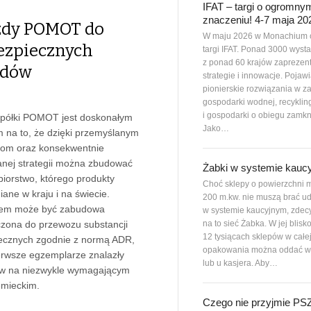
IFAT – targi o ogromny
znaczeniu! 4-7 maja 20
zdy POMOT do
W maju 2026 w Monachium 
ezpiecznych
targi IFAT. Ponad 3000 wys
z ponad 60 krajów zaprezen
adów
strategie i innowacje. Pojawi
pionierskie rozwiązania w z
gospodarki wodnej, recyklin
i gospodarki o obiegu zamkn
półki POMOT jest doskonałym
Jako…
na to, że dzięki przemyślanym
jom oraz konsekwentnie
anej strategii można zbudować
Żabki w systemie kauc
biorstwo, którego produkty
Choć sklepy o powierzchni m
ane w kraju i na świecie.
200 m.kw. nie muszą brać ud
dem może być zabudowa
w systemie kaucyjnym, zdec
na to sieć Żabka. W jej blisk
zona do przewozu substancji
12 tysiącach sklepów w całe
ecznych zgodnie z normą ADR,
opakowania można oddać w
ierwsze egzemplarze znalazły
lub u kasjera. Aby…
ów na niezwykle wymagającym
emieckim.
Czego nie przyjmie P