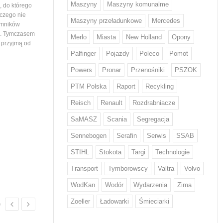
Maszyny
Maszyny komunalme
 do którego
województwa podlaskiego. Tym samym
wiedział nikt, stąd ogromna
 czego nie
maszyny…
mieszkańców ustawiający
Maszyny przeładunkowe
Mercedes
emników
i. Tymczasem
Merlo
Miasta
New Holland
Opony
e przyjmą od
Palfinger
Pojazdy
Poleco
Pomot
Powers
Pronar
Przenośniki
PSZOK
PTM Polska
Raport
Recykling
Z odpadami w Europie sobie nie
Volvo Trucks stawia na
Reisch
Renault
Rozdrabniacze
radzimy...
niskiej emisji CO2
Każdy Europejczyk wytwarza średnio
Volvo zwiększa wykorzystani
SaMASZ
Scania
Segregacja
w ciągu roku 132 kg odpadów
o niskiej emisji CO2* w swo
żywnościowych i 12 kg odzieżowych
produktach. Stal ta od przy
Sennebogen
Serafin
Serwis
SSAB
i obuwniczych – wskazują dane KE.
będzie wykorzystywana w d
STIHL
Stokota
Targi
Technologie
W walce z rosnącą ilością odpadów
tysięcy pojazdów. Volvo by
w tych kategoriach mają pomóc nowe
na świecie producentem, kt
Transport
Tymborowscy
Valtra
Volvo
regulacje, które we wrześniu przyjął
wprowadził ten rodzaj stal
Parlament Europejski. Wyznaczają…
WodKan
Wodór
Wydarzenia
Zima
Zoeller
Ładowarki
Śmieciarki