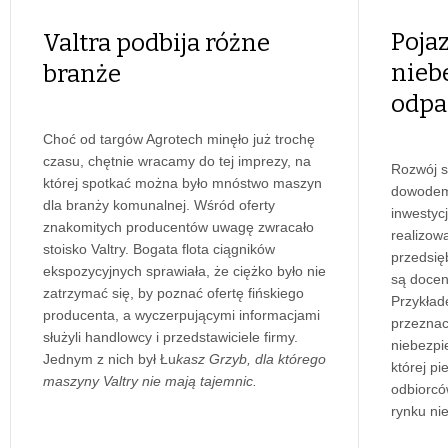
Poja
Valtra podbija różne
nieb
branże
odp
Choć od targów Agrotech minęło już trochę
czasu, chętnie wracamy do tej imprezy, na
Rozwój s
której spotkać można było mnóstwo maszyn
dowodem 
dla branży komunalnej. Wśród oferty
inwestyc
znakomitych producentów uwagę zwracało
realizow
stoisko Valtry. Bogata flota ciągników
przedsię
ekspozycyjnych sprawiała, że ciężko było nie
są doceni
zatrzymać się, by poznać ofertę fińskiego
Przykła
producenta, a wyczerpującymi informacjami
przeznac
służyli handlowcy i przedstawiciele firmy.
niebezpi
Jednym z nich był Łu
kasz Grzyb, dla którego
której p
maszyny Valtry nie mają tajemnic.
odbiorc
rynku ni